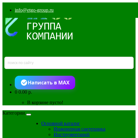
info@etgo-group.ru
Написать в MAX
0
0.00 р.
В корзине пусто!
Категории
Основной каталог
Инженерная сантехника
Инструментарий