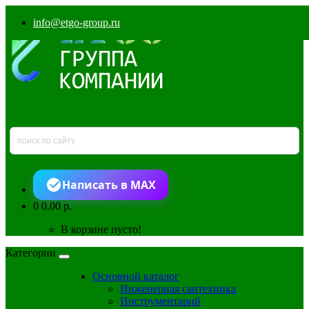
info@etgo-group.ru
Написать в MAX
0
0.00 р.
В корзине пусто!
Категории
Основной каталог
Инженерная сантехника
Инструментарий