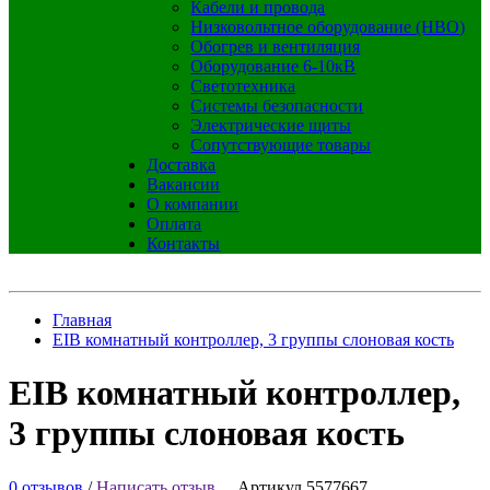
Кабели и провода
Низковольтное оборудование (НВО)
Обогрев и вентиляция
Оборудование 6-10кВ
Светотехника
Системы безопасности
Электрические щиты
Сопутствующие товары
Доставка
Вакансии
О компании
Оплата
Контакты
Главная
EIB комнатный контроллер, 3 группы слоновая кость
EIB комнатный контроллер,
3 группы слоновая кость
0 отзывов
/
Написать отзыв
Артикул 5577667