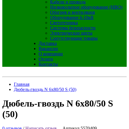
Кабели и провода
Низковольтное оборудование (НВО)
Обогрев и вентиляция
Оборудование 6-10кВ
Светотехника
Системы безопасности
Электрические щиты
Сопутствующие товары
Доставка
Вакансии
О компании
Оплата
Контакты
Главная
Дюбель-гвоздь N 6х80/50 S (50)
Дюбель-гвоздь N 6х80/50 S
(50)
0 отзывов
/
Написать отзыв
Артикул 5570409