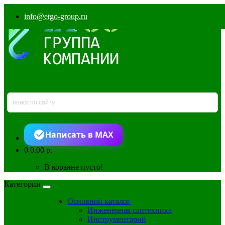
info@etgo-group.ru
Написать в MAX
0
0.00 р.
В корзине пусто!
Категории
Основной каталог
Инженерная сантехника
Инструментарий