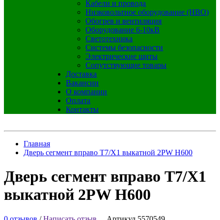
Кабели и провода
Низковольтное оборудование (НВО)
Обогрев и вентиляция
Оборудование 6-10кВ
Светотехника
Системы безопасности
Электрические щиты
Сопутствующие товары
Доставка
Вакансии
О компании
Оплата
Контакты
Главная
Дверь сегмент вправо T7/X1 выкатной 2PW H600
Дверь сегмент вправо T7/X1
выкатной 2PW H600
0 отзывов
/
Написать отзыв
Артикул 5570549