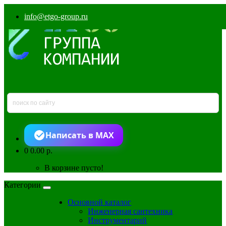
info@etgo-group.ru
Написать в MAX
0
0.00 р.
В корзине пусто!
Категории
Основной каталог
Инженерная сантехника
Инструментарий