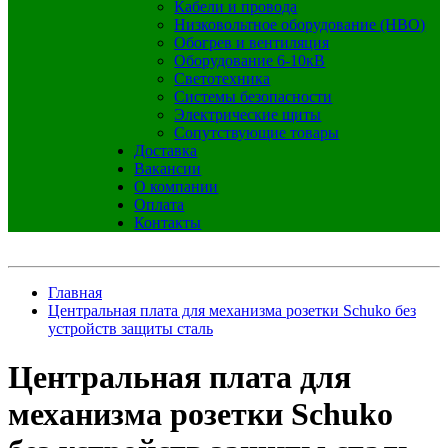
Кабели и провода
Низковольтное оборудование (НВО)
Обогрев и вентиляция
Оборудование 6-10кВ
Светотехника
Системы безопасности
Электрические щиты
Сопутствующие товары
Доставка
Вакансии
О компании
Оплата
Контакты
Главная
Центральная плата для механизма розетки Schuko без
устройств защиты сталь
Центральная плата для
механизма розетки Schuko