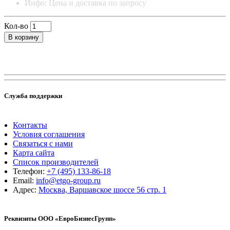
Инфо: Цена и доставка по запросу
Кол-во
В корзину
Служба поддержки
Контакты
Условия соглашения
Связаться с нами
Карта сайта
Список производителей
Телефон:
+7 (495) 133-86-18
Email:
info@etgo-group.ru
Адрес:
Москва, Варшавское шоссе 56 стр. 1
Реквизиты ООО «ЕвроБизнесГрупп»