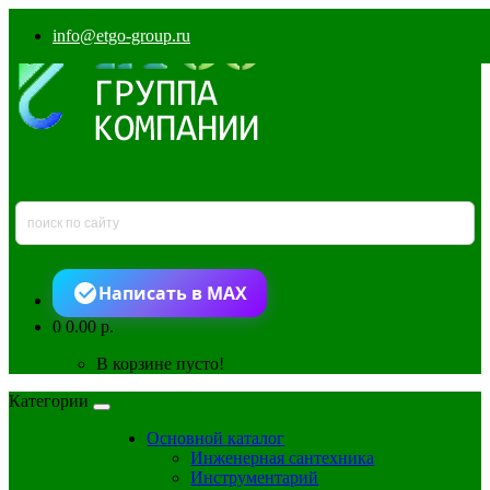
info@etgo-group.ru
Написать в MAX
0
0.00 р.
В корзине пусто!
Категории
Основной каталог
Инженерная сантехника
Инструментарий