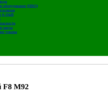
вода
е оборудование (НВО)
нтиляция
е 6-10кВ
а
опасности
ие щиты
ие товары
й F8 M92