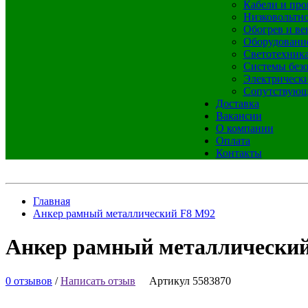
Кабели и про
Низковольтно
Обогрев и ве
Оборудовани
Светотехник
Системы без
Электрическ
Сопутствующ
Доставка
Вакансии
О компании
Оплата
Контакты
Главная
Анкер рамный металлический F8 M92
Анкер рамный металлически
0 отзывов
/
Написать отзыв
Артикул 5583870