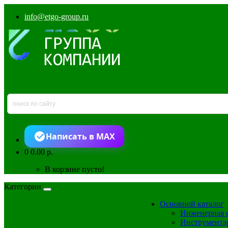
info@etgo-group.ru
Написать в MAX
0
0.00 р.
В корзине пусто!
Категории
Основной каталог
Инженерная 
Инструмента