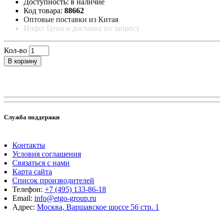
Доступность: в наличие
Код товара:
88662
Оптовые поставки из Китая
Инфо: Цена и доставка по запросу
Кол-во
В корзину
Служба поддержки
Контакты
Условия соглашения
Связаться с нами
Карта сайта
Список производителей
Телефон:
+7 (495) 133-86-18
Email:
info@etgo-group.ru
Адрес:
Москва, Варшавское шоссе 56 стр. 1