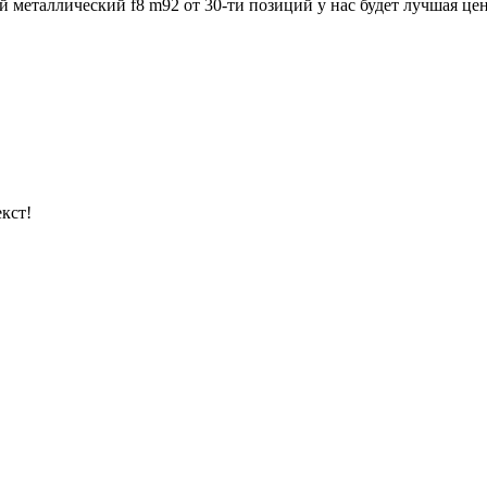
 металлический f8 m92 от 30-ти позиций у нас будет лучшая цен
кст!