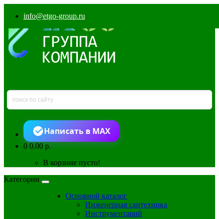
info@etgo-group.ru
Написать в MAX
0
0.00 р.
В корзине пусто!
Категории
Основной каталог
Инженерная сантехника
Инструментарий