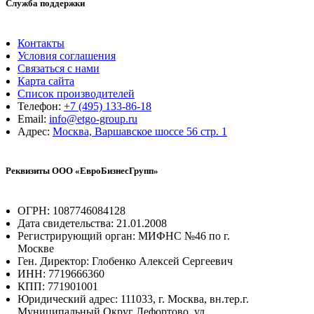
Служба поддержки
Контакты
Условия соглашения
Связаться с нами
Карта сайта
Список производителей
Телефон:
+7 (495) 133-86-18
Email:
info@etgo-group.ru
Адрес:
Москва, Варшавское шоссе 56 стр. 1
Реквизиты ООО «ЕвроБизнесГрупп»
ОГРН: 1087746084128
Дата свидетельства: 21.01.2008
Регистрирующий орган: МИФНС №46 по г.
Москве
Ген. Директор: Глобенко Алексей Сергеевич
ИНН: 7719666360
КПП: 771901001
Юридический адрес: 111033, г. Москва, вн.тер.г.
Муниципальный Округ Лефортово, ул