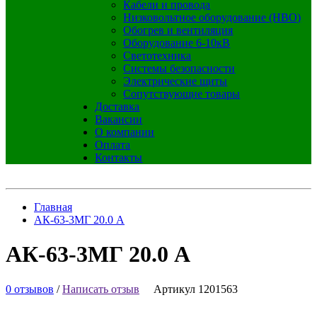
Кабели и провода
Низковольтное оборудование (НВО)
Обогрев и вентиляция
Оборудование 6-10кВ
Светотехника
Системы безопасности
Электрические щиты
Сопутствующие товары
Доставка
Вакансии
О компании
Оплата
Контакты
Главная
АК-63-3МГ 20.0 А
АК-63-3МГ 20.0 А
0 отзывов
/
Написать отзыв
Артикул 1201563