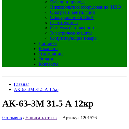
Кабели и провода
Низковольтное оборудование (НВО)
Обогрев и вентиляция
Оборудование 6-10кВ
Светотехника
Системы безопасности
Электрические щиты
Сопутствующие товары
Доставка
Вакансии
О компании
Оплата
Контакты
Главная
АК-63-3М 31.5 А 12кр
АК-63-3М 31.5 А 12кр
0 отзывов
/
Написать отзыв
Артикул 1201526