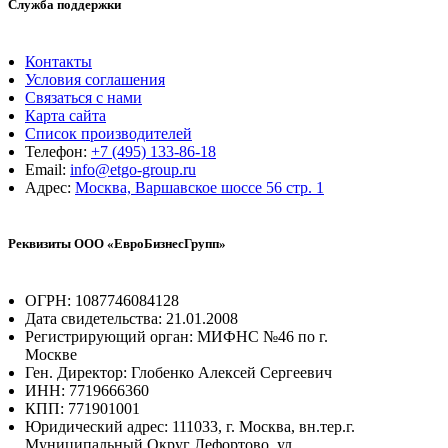
Служба поддержки
Контакты
Условия соглашения
Связаться с нами
Карта сайта
Список производителей
Телефон:
+7 (495) 133-86-18
Email:
info@etgo-group.ru
Адрес:
Москва, Варшавское шоссе 56 стр. 1
Реквизиты ООО «ЕвроБизнесГрупп»
ОГРН: 1087746084128
Дата свидетельства: 21.01.2008
Регистрирующий орган: МИФНС №46 по г.
Москве
Ген. Директор: Глобенко Алексей Сергеевич
ИНН: 7719666360
КПП: 771901001
Юридический адрес: 111033, г. Москва, вн.тер.г.
Муниципальный Округ Лефортово, ул