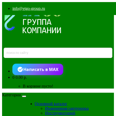
info@etgo-group.ru
Написать в MAX
0
0.00 р.
В корзине пусто!
Категории
Основной каталог
Инженерная сантехника
Инструментарий