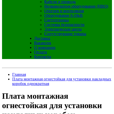
Кабели и провода
Низковольтное оборудование (НВО)
Обогрев и вентиляция
Оборудование 6-10кВ
Светотехника
Системы безопасности
Электрические щиты
Сопутствующие товары
Доставка
Вакансии
О компании
Оплата
Контакты
Главная
Плата монтажная огнестойкая для установки накладных
коробок однократная
Плата монтажная
огнестойкая для установки