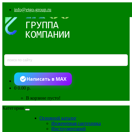
info@etgo-group.ru
Написать в MAX
0
0.00 р.
В корзине пусто!
Категории
Основной каталог
Инженерная сантехника
Инструментарий