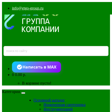
info@etgo-group.ru
Написать в MAX
0
0.00 р.
В корзине пусто!
Категории
Основной каталог
Инженерная сантехника
Инструментарий