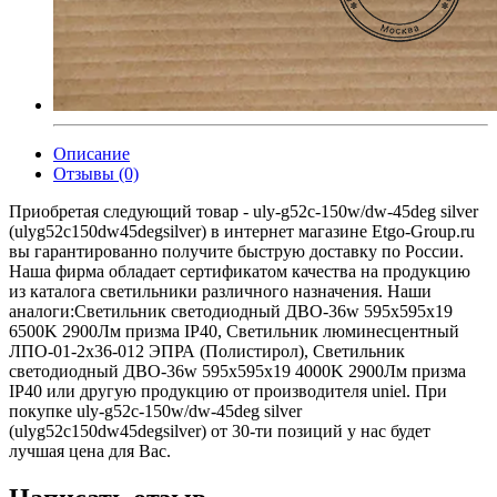
Описание
Отзывы (0)
Приобретая следующий товар - uly-g52c-150w/dw-45deg silver
(ulyg52c150dw45degsilver) в интернет магазине Etgo-Group.ru
вы гарантированно получите быструю доставку по России.
Наша фирма обладает сертификатом качества на продукцию
из каталога светильники различного назначения. Наши
аналоги:Светильник светодиодный ДВО-36w 595х595х19
6500K 2900Лм призма IP40, Светильник люминесцентный
ЛПО-01-2х36-012 ЭПРА (Полистирол), Светильник
светодиодный ДВО-36w 595х595х19 4000K 2900Лм призма
IP40 или другую продукцию от производителя uniel. При
покупке uly-g52c-150w/dw-45deg silver
(ulyg52c150dw45degsilver) от 30-ти позиций у нас будет
лучшая цена для Вас.