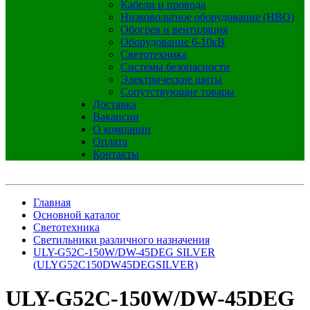
Кабели и провода
Низковольтное оборудование (НВО)
Обогрев и вентиляция
Оборудование 6-10кВ
Светотехника
Системы безопасности
Электрические щиты
Сопутствующие товары
Доставка
Вакансии
О компании
Оплата
Контакты
Главная
Основной каталог
Светотехника
Светильники различного назначения
ULY-G52C-150W/DW-45DEG SILVER
(ULYG52C150DW45DEGSILVER)
ULY-G52C-150W/DW-45DEG