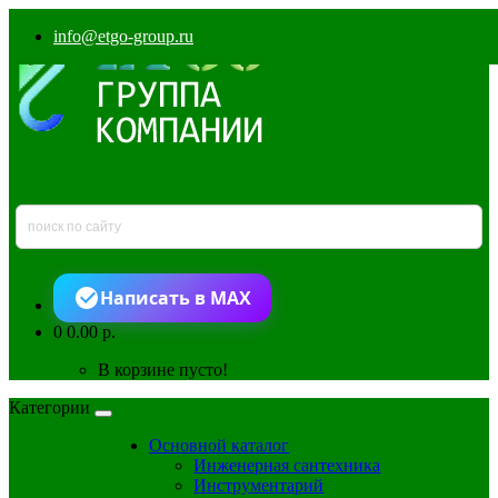
info@etgo-group.ru
Написать в MAX
0
0.00 р.
В корзине пусто!
Категории
Основной каталог
Инженерная сантехника
Инструментарий