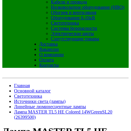
Кабели и провода
Низковольтное оборудование (НВО)
Обогрев и вентиляция
Оборудование 6-10кВ
Светотехника
Системы безопасности
Электрические щиты
Сопутствующие товары
Доставка
Вакансии
О компании
Оплата
Контакты
Главная
Основной каталог
Светотехника
Источники света (лампы)
Линейные люминесцентные лампы
Лампа MASTER TL5 HE Colored 14WGreenSL20
(26399500)