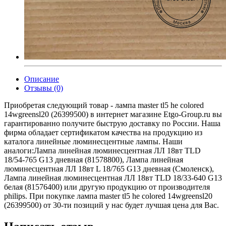
Описание
Отзывы (0)
Приобретая следующий товар - лампа master tl5 he colored
14wgreensl20 (26399500) в интернет магазине Etgo-Group.ru вы
гарантированно получите быструю доставку по России. Наша
фирма обладает сертификатом качества на продукцию из
каталога линейные люминесцентные лампы. Наши
аналоги:Лампа линейная люминесцентная ЛЛ 18вт TLD
18/54-765 G13 дневная (81578800), Лампа линейная
люминесцентная ЛЛ 18вт L 18/765 G13 дневная (Смоленск),
Лампа линейная люминесцентная ЛЛ 18вт TLD 18/33-640 G13
белая (81576400) или другую продукцию от производителя
philips. При покупке лампа master tl5 he colored 14wgreensl20
(26399500) от 30-ти позиций у нас будет лучшая цена для Вас.