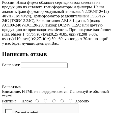
России. Наша фирма обладает сертификатом качества на
продукцию из каталога трансформаторы и фильтры. Наши
аналоги:Трансформатор модульный звонковый 220/24(12+12)
40VA (TM 40/24), Трансформатор разделительный TS63/12-
24C (TS63/12-24C), Блок питания ABL8 1-фазный (вход:
AC100-240V/DC120-250 выход: DC24V 1.2A) или другую
продукцию от производителя siemens. При покупке transformer
sitas. phases:1. pn/pn(s6)(kva):0,25 /0,85. upri(v):208+/-5%.
usec(v):110. isec(a):2,27. f(hz):50...60. vector g от 30-ти позиций
у нас будет лучшая цена для Вас.
Написать отзыв
Ваше имя:
Ваш отзыв
Внимание:
HTML не поддерживается! Используйте обычный
текст!
Рейтинг
Плохо
Хорошо