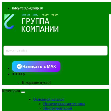
info@etgo-group.ru
Написать в MAX
0
0.00 р.
В корзине пусто!
Категории
Основной каталог
Инженерная сантехника
Инструментарий