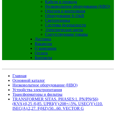
Кабели и провода
Низковольтное оборудование (НВО)
Обогрев и вентиляция
Оборудование 6-10кВ
Светотехника
Системы безопасности
Электрические щиты
Сопутствующие товары
Доставка
Вакансии
О компании
Оплата
Контакты
Главная
Основной каталог
Низковольтное оборудование (НВО)
Устройства электропитания
Трансформаторы и фильтры
TRANSFORMER SITAS. PHASES:1. PN/PN(S6)
(KVA):0,25 /0,85. UPRI(V):208+/-5%. USEC(V):110.
ISEC(A):2,27. F(HZ):50...60. VECTOR G