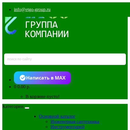
info@etgo-group.ru
Написать в MAX
0
0.00 р.
В корзине пусто!
Категории
Основной каталог
Инженерная сантехника
Инструментарий