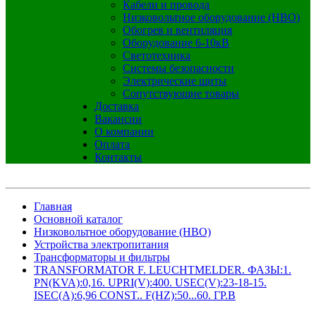
Кабели и провода
Низковольтное оборудование (НВО)
Обогрев и вентиляция
Оборудование 6-10кВ
Светотехника
Системы безопасности
Электрические щиты
Сопутствующие товары
Доставка
Вакансии
О компании
Оплата
Контакты
Главная
Основной каталог
Низковольтное оборудование (НВО)
Устройства электропитания
Трансформаторы и фильтры
TRANSFORMATOR F. LEUCHTMELDER. ФАЗЫ:1.
PN(KVA):0,16. UPRI(V):400. USEC(V):23-18-15.
ISEC(A):6,96 CONST.. F(HZ):50...60. ГР.В