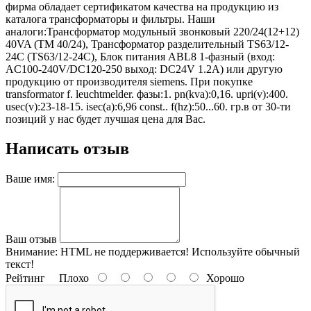
фирма обладает сертификатом качества на продукцию из
каталога трансформаторы и фильтры. Наши
аналоги:Трансформатор модульный звонковый 220/24(12+12)
40VA (TM 40/24), Трансформатор разделительный TS63/12-
24C (TS63/12-24C), Блок питания ABL8 1-фазный (вход:
AC100-240V/DC120-250 выход: DC24V 1.2A) или другую
продукцию от производителя siemens. При покупке
transformator f. leuchtmelder. фазы:1. pn(kva):0,16. upri(v):400.
usec(v):23-18-15. isec(a):6,96 const.. f(hz):50...60. гр.в от 30-ти
позиций у нас будет лучшая цена для Вас.
Написать отзыв
Ваше имя:
Ваш отзыв
Внимание:
HTML не поддерживается! Используйте обычный
текст!
Рейтинг
Плохо
Хорошо