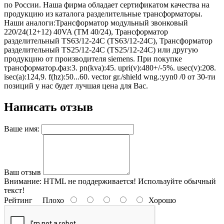
по России. Наша фирма обладает сертификатом качества на
продукцию из каталога разделительные трансформаторы.
Наши аналоги:Трансформатор модульный звонковый
220/24(12+12) 40VA (TM 40/24), Трансформатор
разделительный TS63/12-24C (TS63/12-24C), Трансформатор
разделительный TS25/12-24C (TS25/12-24C) или другую
продукцию от производителя siemens. При покупке
трансформатор.фаз:3. pn(kva):45. upri(v):480+/-5%. usec(v):208.
isec(a):124,9. f(hz):50...60. vector gr./shield wng.:yyn0 /0 от 30-ти
позиций у нас будет лучшая цена для Вас.
Написать отзыв
Ваше имя:
Ваш отзыв
Внимание:
HTML не поддерживается! Используйте обычный
текст!
Рейтинг
Плохо
Хорошо