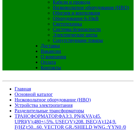
Кабели и провода
Низковольтное оборудование (НВО)
Обогрев и вентиляция
Оборудование 6-10кВ
Светотехника
Системы безопасности
Электрические щиты
Сопутствующие товары
Доставка
Вакансии
О компании
Оплата
Контакты
Главная
Основной каталог
Низковольтное оборудование (НВО)
Устройства электропитания
Разделительные трансформаторы
ТРАНСФОРМАТОР.ФАЗ:3. PN(KVA):45.
UPRI(V):480+/-5%. USEC(V):208. ISEC(A):124,9.
F(HZ):50...60. VECTOR GR./SHIELD WNG.:YYN0 /0