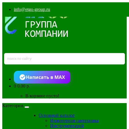
info@etgo-group.ru
Написать в MAX
0
0.00 р.
В корзине пусто!
Категории
Основной каталог
Инженерная сантехника
Инструментарий