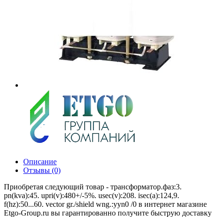
Описание
Отзывы (0)
Приобретая следующий товар - трансформатор.фаз:3.
pn(kva):45. upri(v):480+/-5%. usec(v):208. isec(a):124,9.
f(hz):50...60. vector gr./shield wng.:yyn0 /0 в интернет магазине
Etgo-Group.ru вы гарантированно получите быструю доставку