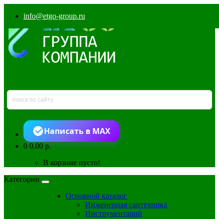
info@etgo-group.ru
Написать в MAX
0
0.00 р.
В корзине пусто!
Категории
Основной каталог
Инженерная сантехника
Инструментарий