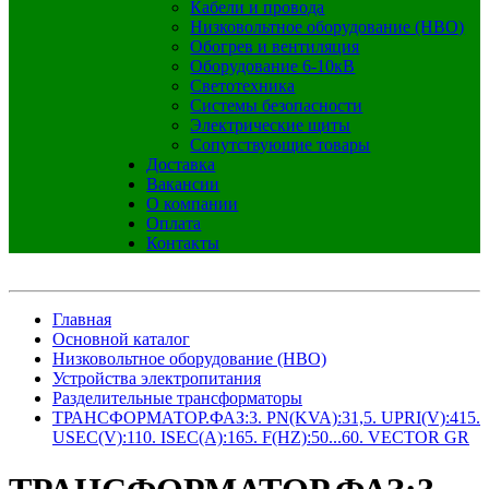
Кабели и провода
Низковольтное оборудование (НВО)
Обогрев и вентиляция
Оборудование 6-10кВ
Светотехника
Системы безопасности
Электрические щиты
Сопутствующие товары
Доставка
Вакансии
О компании
Оплата
Контакты
Главная
Основной каталог
Низковольтное оборудование (НВО)
Устройства электропитания
Разделительные трансформаторы
ТРАНСФОРМАТОР.ФАЗ:3. PN(KVA):31,5. UPRI(V):415.
USEC(V):110. ISEC(A):165. F(HZ):50...60. VECTOR GR