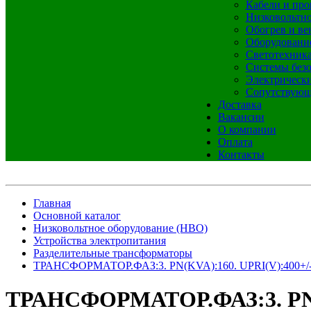
Кабели и про
Низковольтно
Обогрев и ве
Оборудовани
Светотехник
Системы без
Электрическ
Сопутствующ
Доставка
Вакансии
О компании
Оплата
Контакты
Главная
Основной каталог
Низковольтное оборудование (НВО)
Устройства электропитания
Разделительные трансформаторы
ТРАНСФОРМАТОР.ФАЗ:3. PN(KVA):160. UPRI(V):400+/-5
ТРАНСФОРМАТОР.ФАЗ:3. PN(KV