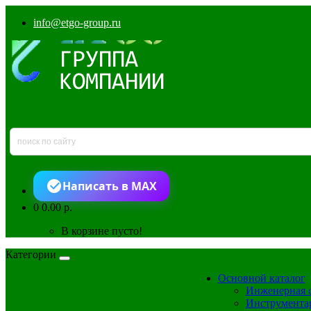
info@etgo-group.ru
Написать в MAX
0
0.00 р.
В корзине пусто!
Категории
Основной каталог
Инженерная 
Инструмента