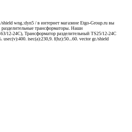
r./shield wng.:dyn5 / в интернет магазине Etgo-Group.ru вы
га разделительные трансформаторы. Наши
S63/12-24C), Трансформатор разделительный TS25/12-24C
v):400. isec(a):230,9. f(hz):50...60. vector gr./shield