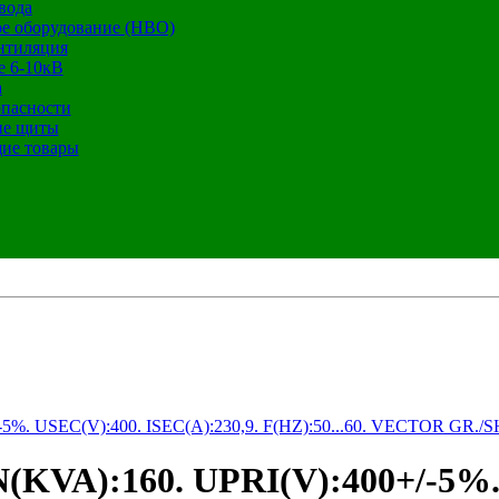
вода
е оборудование (НВО)
нтиляция
е 6-10кВ
а
опасности
ие щиты
ие товары
%. USEC(V):400. ISEC(A):230,9. F(HZ):50...60. VECTOR GR.
A):160. UPRI(V):400+/-5%. U