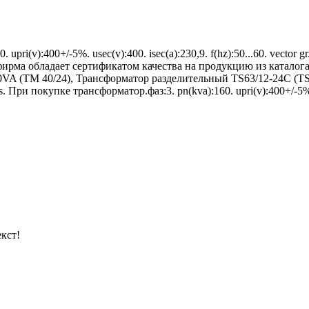
ri(v):400+/-5%. usec(v):400. isec(a):230,9. f(hz):50...60. vector g
фирма обладает сертификатом качества на продукцию из катало
0VA (TM 40/24), Трансформатор разделительный TS63/12-24C (T
 покупке трансформатор.фаз:3. pn(kva):160. upri(v):400+/-5%. usec(
кст!