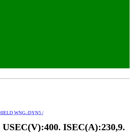
/SHIELD WNG.:DYN5 /
SEC(V):400. ISEC(A):230,9.