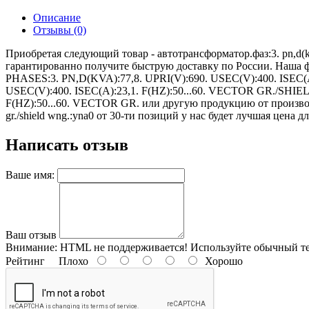
Описание
Отзывы (0)
Приобретая следующий товар - автотрансформатор.фаз:3. pn,d(kva):7
гарантированно получите быструю доставку по России. Наша
PHASES:3. PN,D(KVA):77,8. UPRI(V):690. USEC(V):400. ISE
USEC(V):400. ISEC(A):23,1. F(HZ):50...60. VECTOR GR./SH
F(HZ):50...60. VECTOR GR. или другую продукцию от производителя
gr./shield wng.:yna0 от 30-ти позиций у нас будет лучшая цена дл
Написать отзыв
Ваше имя:
Ваш отзыв
Внимание:
HTML не поддерживается! Используйте обычный те
Рейтинг
Плохо
Хорошо