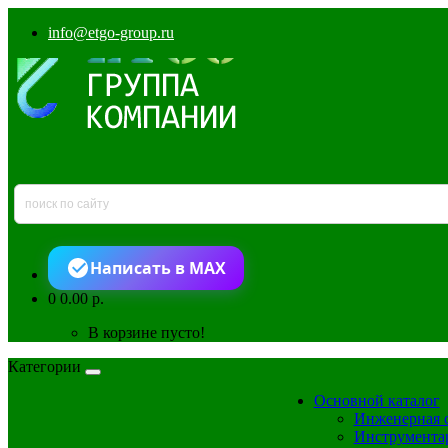
info@etgo-group.ru
Написать в MAX
0
0.00 р.
В корзине пусто!
Категории
Основной каталог
Инженерная 
Инструмента