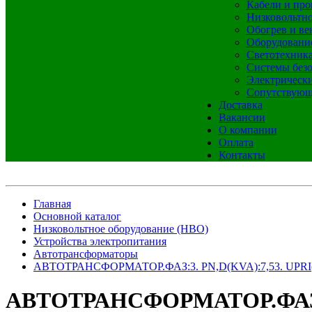
Кабели и про
Низковольтно
Обогрев и ве
Оборудовани
Светотехник
Системы без
Электрическ
Сопутствующ
Доставка
Вакансии
О компании
Оплата
Контакты
Главная
Основной каталог
Низковольтное оборудование (НВО)
Устройства электропитания
Автотрансформаторы
АВТОТРАНСФОРМАТОР.ФАЗ:3. PN,D(KVA):7,53. UPRI(V)
АВТОТРАНСФОРМАТОР.ФАЗ:3. 