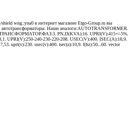
gr./shield wng.:yna0 в интернет магазине Etgo-Group.ru вы
алога автотрансформаторы. Наши аналоги:AUTOTRANSFORMER.
ТОТРАНСФОРМАТОР.ФАЗ:3. PN,D(KVA):16. UPRI(V):415+/-5%.
UPRI(V):250-240-230-220-208. USEC(V):400. ISEC(A):18,9.
ri(v):230. usec(v):400. isec(a):10,9. f(hz):50...60. vector