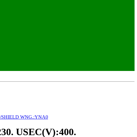
GR./SHIELD WNG.:YNA0
0. USEC(V):400.