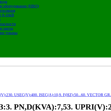
вода
е оборудование (НВО)
нтиляция
е 6-10кВ
а
опасности
ие щиты
ие товары
:230. USEC(V):400. ISEC(A):10,9. F(HZ):50...60. VECTOR 
PN,D(KVA):7,53. UPRI(V):23