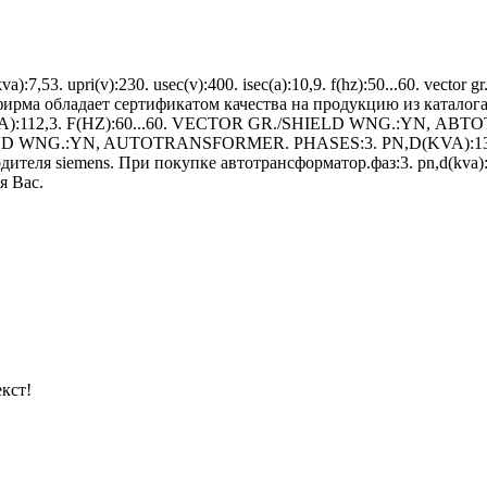
,53. upri(v):230. usec(v):400. isec(a):10,9. f(hz):50...60. vector 
 фирма обладает сертификатом качества на продукцию из кат
C(A):112,3. F(HZ):60...60. VECTOR GR./SHIELD WNG.:YN, АВ
IELD WNG.:YN, AUTOTRANSFORMER. PHASES:3. PN,D(KVA):13,1. 
 siemens. При покупке автотрансформатор.фаз:3. pn,d(kva):7,53. up
я Вас.
кст!