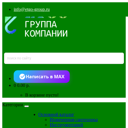
info@etgo-group.ru
Написать в MAX
0
0.00 р.
В корзине пусто!
Категории
Основной каталог
Инженерная сантехника
Инструментарий