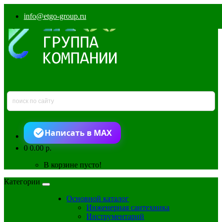
info@etgo-group.ru
Написать в MAX
0
0.00 р.
В корзине пусто!
Категории
Основной каталог
Инженерная сантехника
Инструментарий