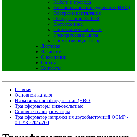
Кабели и провода
Низковольтное оборудование (НВО)
Обогрев и вентиляция
Оборудование 6-10кВ
Светотехника
Системы безопасности
Электрические щиты
Сопутствующие товары
Доставка
Вакансии
О компании
Оплата
Контакты
Главная
Основной каталог
Низковольтное оборудование (НВО)
Трансформаторы низковольтные
Силовые трансформаторы
Трансформатор напряжения двухобмоточный ОСМР -
0.1 У3 220/5-260