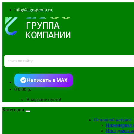
info@etgo-group.ru
Написать в MAX
0
0.00 р.
В корзине пусто!
Категории
Основной каталог
Инженерная 
Инструмента