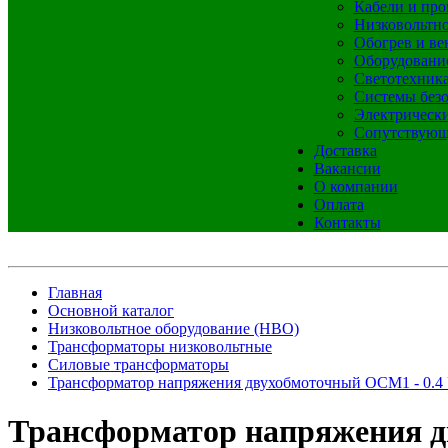
Кабели и про
Низковольтно
Обогрев и ве
Оборудовани
Светотехник
Системы без
Электрическ
Сопутствующ
Доставка
Вакансии
О компании
Оплата
Контакты
Главная
Основной каталог
Низковольтное оборудование (НВО)
Трансформаторы низковольтные
Силовые трансформаторы
Трансформатор напряжения двухобмоточный ОСМ1 - 0.4 
Трансформатор напряжения дв