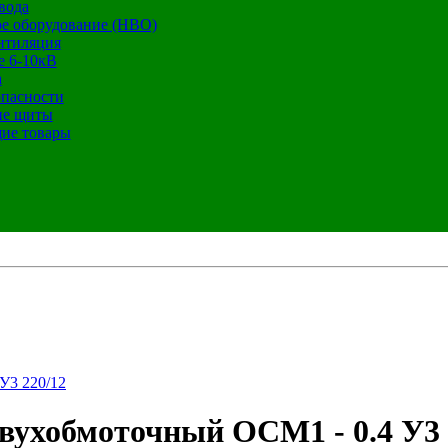
вода
е оборудование (НВО)
нтиляция
е 6-10кВ
а
опасности
ие щиты
ие товары
У3 220/12
ухобмоточный ОСМ1 - 0.4 У3 