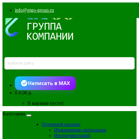
info@etgo-group.ru
Написать в MAX
0
0.00 р.
В корзине пусто!
Категории
Основной каталог
Инженерная сантехника
Инструментарий