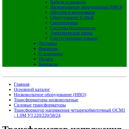
Кабели и провода
Низковольтное оборудование (НВО)
Обогрев и вентиляция
Оборудование 6-10кВ
Светотехника
Системы безопасности
Электрические щиты
Сопутствующие товары
Доставка
Вакансии
О компании
Оплата
Контакты
Главная
Основной каталог
Низковольтное оборудование (НВО)
Трансформаторы низковольтные
Силовые трансформаторы
Трансформатор напряжения четырехобмоточный ОСМ1
- 1.0М У3 220/220/58/24