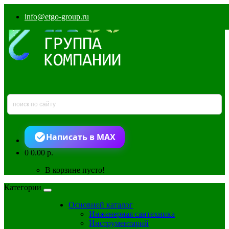
info@etgo-group.ru
Написать в MAX
0
0.00 р.
В корзине пусто!
Категории
Основной каталог
Инженерная сантехника
Инструментарий