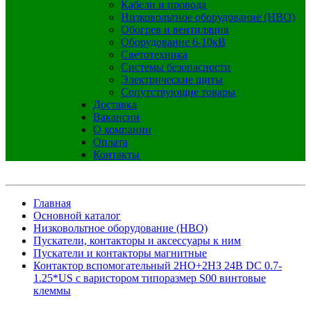
Кабели и провода
Низковольтное оборудование (НВО)
Обогрев и вентиляция
Оборудование 6-10кВ
Светотехника
Системы безопасности
Электрические щиты
Сопутствующие товары
Доставка
Вакансии
О компании
Оплата
Контакты
Главная
Основной каталог
Низковольтное оборудование (НВО)
Пускатели, контакторы и аксессуары к ним
Пускатели и контакторы магнитные
Контактор вспомогательный 2НО+2НЗ 24В DC 0.7-
1.25*US с варистором типоразмер S00 винтовые
клеммы