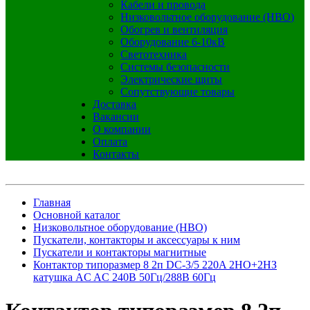
Кабели и провода
Низковольтное оборудование (НВО)
Обогрев и вентиляция
Оборудование 6-10кВ
Светотехника
Системы безопасности
Электрические щиты
Сопутствующие товары
Доставка
Вакансии
О компании
Оплата
Контакты
Главная
Основной каталог
Низковольтное оборудование (НВО)
Пускатели, контакторы и аксессуары к ним
Пускатели и контакторы магнитные
Контактор типоразмер 8 2п DC-3/5 220A 2НО+2НЗ
катушка AC AC 240В 50Гц/288В 60Гц