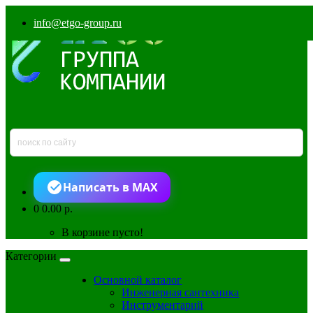
info@etgo-group.ru
Написать в MAX
0
0.00 р.
В корзине пусто!
Категории
Основной каталог
Инженерная сантехника
Инструментарий