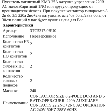
Пускатель магнитный КМЭ 25А катушка управления 220В
АС малогабаритный 1NO или другую продукцию от
производителя siemens. При покупке контактор типоразмер 8
2п dc-3/5 220a 2но+2нз катушка ac ac 240в 50гц/288в 60гц от
30-ти позиций у нас будет лучшая цена для Вас.
Характеристики
Артикул
3TC5217-0BU0
Исполнение
Нереверсивное
Количество НЗ
2
контактов
Количество
2
НО контактов
Количество
силовых НО
2
контактов
Количество
силовых
2
полюсов
Масса кг
240
CONTACTOR SIZE 8 2-POLE DC-3 AND 5
RATD.OPER.CURR. 220A AUXILIARY
Наименование
CONTACTS 22 2NO+2NC AC OPERATION
AC 240V 50HZ 288V 60HZ