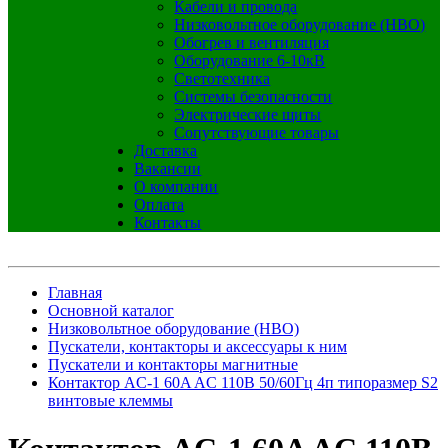
Кабели и провода
Низковольтное оборудование (НВО)
Обогрев и вентиляция
Оборудование 6-10кВ
Светотехника
Системы безопасности
Электрические щиты
Сопутствующие товары
Доставка
Вакансии
О компании
Оплата
Контакты
Главная
Основной каталог
Низковольтное оборудование (НВО)
Пускатели, контакторы и аксессуары к ним
Пускатели и контакторы магнитные
Контактор AC-1 60A AC 110В 50/60Гц 4п типоразмер S2
винтовые клеммы