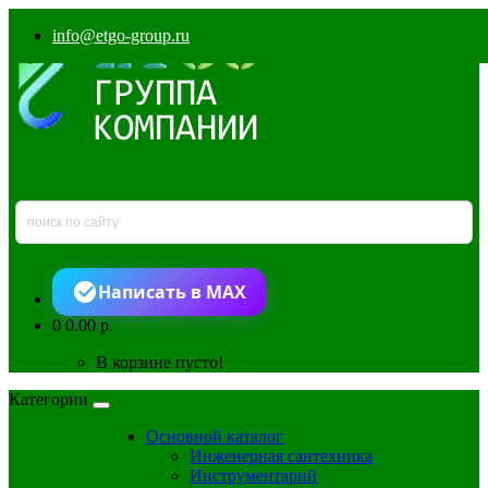
info@etgo-group.ru
Написать в MAX
0
0.00 р.
В корзине пусто!
Категории
Основной каталог
Инженерная сантехника
Инструментарий