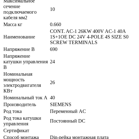
Максимальное
сечение
10
подключаемого
кабеля мм2
Масса кг
0.660
CONT. AC-1 26KW 400V AC-1 40A
Наименование
1S+1OE DC 24V 4-POLE 4S SIZE S0
SCREW TERMINALS
Напряжение В
690
Напряжение
катушки управления
24
В
Номинальная
мощность
26
электродвигателя
КВт
Номинальный ток А
40
Производитель
SIEMENS
Род тока
Переменный AC
Род тока катушки
Постоянный DC
управления
Сертификат
Способ монтажа
Din-рейка монтажная плата