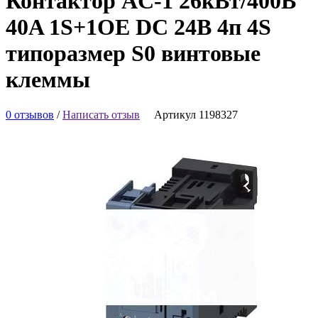
Контактор AC-1 26кВт/400В
40A 1S+1OE DC 24В 4п 4S
типоразмер S0 винтовые
клеммы
0 отзывов
/
Написать отзыв
Артикул 1198327