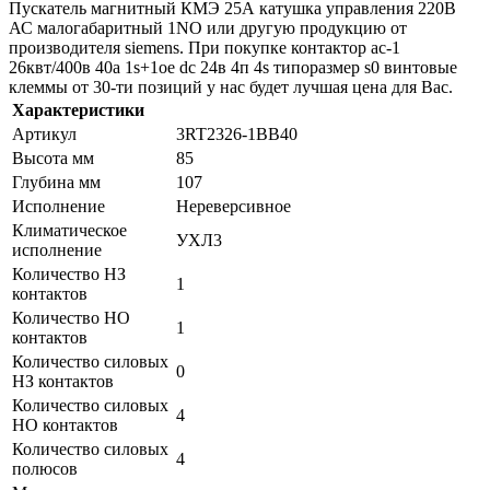
Пускатель магнитный КМЭ 25А катушка управления 220В
АС малогабаритный 1NO или другую продукцию от
производителя siemens. При покупке контактор ac-1
26квт/400в 40a 1s+1oe dc 24в 4п 4s типоразмер s0 винтовые
клеммы от 30-ти позиций у нас будет лучшая цена для Вас.
Характеристики
Артикул
3RT2326-1BB40
Высота мм
85
Глубина мм
107
Исполнение
Нереверсивное
Климатическое
УХЛ3
исполнение
Количество НЗ
1
контактов
Количество НО
1
контактов
Количество силовых
0
НЗ контактов
Количество силовых
4
НО контактов
Количество силовых
4
полюсов