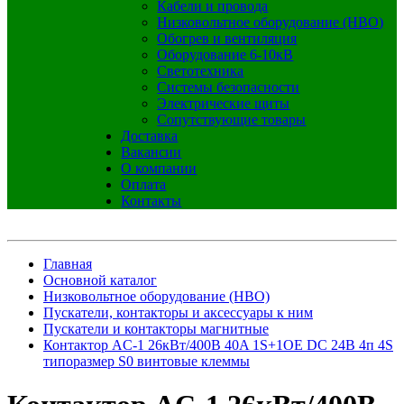
Кабели и провода
Низковольтное оборудование (НВО)
Обогрев и вентиляция
Оборудование 6-10кВ
Светотехника
Системы безопасности
Электрические щиты
Сопутствующие товары
Доставка
Вакансии
О компании
Оплата
Контакты
Главная
Основной каталог
Низковольтное оборудование (НВО)
Пускатели, контакторы и аксессуары к ним
Пускатели и контакторы магнитные
Контактор AC-1 26кВт/400В 40A 1S+1OE DC 24В 4п 4S
типоразмер S0 винтовые клеммы