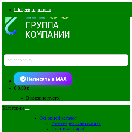
info@etgo-group.ru
Написать в MAX
0
0.00 р.
В корзине пусто!
Категории
Основной каталог
Инженерная сантехника
Инструментарий