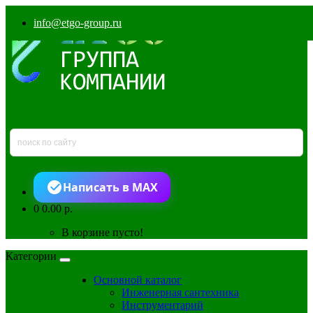
info@etgo-group.ru
Написать в MAX
0
0.00 р.
В корзине пусто!
Категории
Основной каталог
Инженерная сантехника
Инструментарий