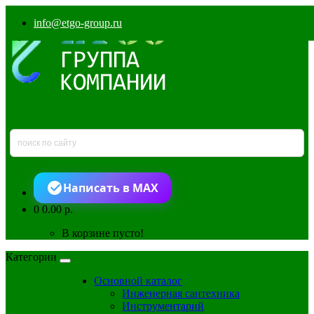
info@etgo-group.ru
Написать в MAX
0
0.00 р.
В корзине пусто!
Категории
Основной каталог
Инженерная сантехника
Инструментарий