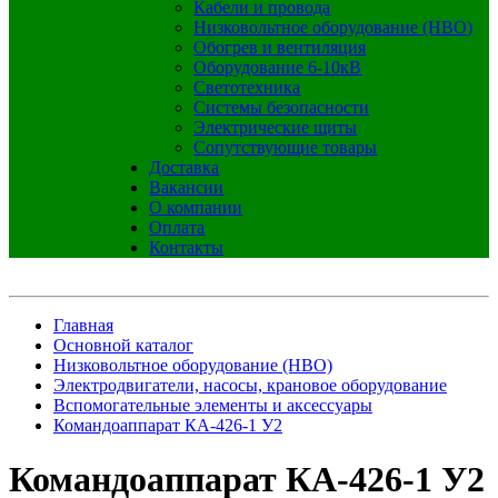
Кабели и провода
Низковольтное оборудование (НВО)
Обогрев и вентиляция
Оборудование 6-10кВ
Светотехника
Системы безопасности
Электрические щиты
Сопутствующие товары
Доставка
Вакансии
О компании
Оплата
Контакты
Главная
Основной каталог
Низковольтное оборудование (НВО)
Электродвигатели, насосы, крановое оборудование
Вспомогательные элементы и аксессуары
Командоаппарат КА-426-1 У2
Командоаппарат КА-426-1 У2