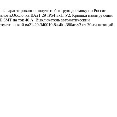
u вы гарантированно получите быструю доставку по России.
 аналоги:Оболочка ВА21-29-IP54-3хП-У2, Крышка изолирующая
 3МТ на ток 40 A, Выключатель автоматический
матический ва21-29-340010-8а-4iн-380ac-у3 от 30-ти позиций