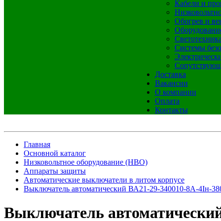
Кабели и про
Низковольтно
Обогрев и ве
Оборудовани
Светотехник
Системы без
Электрическ
Сопутствующ
Доставка
Вакансии
О компании
Оплата
Контакты
Главная
Основной каталог
Низковольтное оборудование (НВО)
Аппараты защиты
Автоматические выключатели в литом корпусе
Выключатель автоматический ВА21-29-340010-8А-4Iн-3
Выключатель автоматический