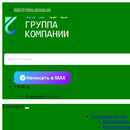
info@etgo-group.ru
Написать в MAX
0
0.00 р.
В корзине пусто!
Категории
Основной каталог
Инженерная 
Инструмента