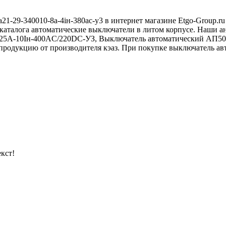
1-29-340010-8а-4iн-380ac-у3 в интернет магазине Etgo-Group.r
 каталога автоматические выключатели в литом корпусе. Наши
5А-10Iн-400AС/220DC-УЗ, Выключатель автоматический АП50Б
одукцию от производителя кэаз. При покупке выключатель авто
кст!