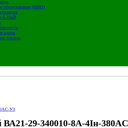
вода
е оборудование (НВО)
нтиляция
е 6-10кВ
а
опасности
ие щиты
ие товары
80AC-У3
 ВА21-29-340010-8А-4Iн-380A