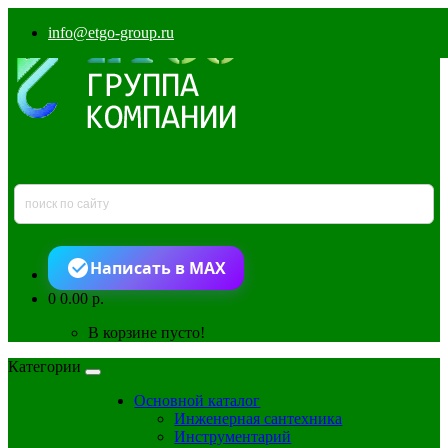
info@etgo-group.ru
Написать в MAX
0
0.00 р.
В корзине пусто!
Категории
Основной каталог
Инженерная сантехника
Инструментарий