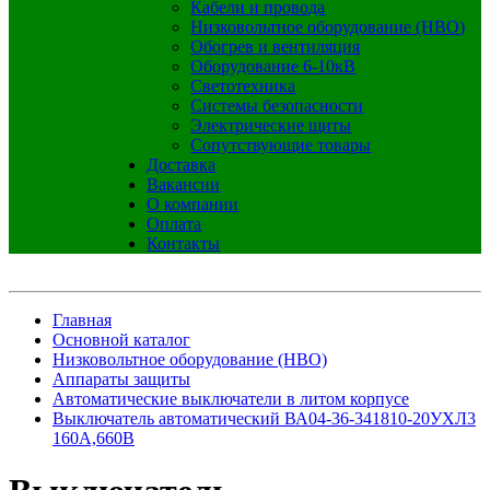
Кабели и провода
Низковольтное оборудование (НВО)
Обогрев и вентиляция
Оборудование 6-10кВ
Светотехника
Системы безопасности
Электрические щиты
Сопутствующие товары
Доставка
Вакансии
О компании
Оплата
Контакты
Главная
Основной каталог
Низковольтное оборудование (НВО)
Аппараты защиты
Автоматические выключатели в литом корпусе
Выключатель автоматический ВА04-36-341810-20УХЛ3
160А,660В