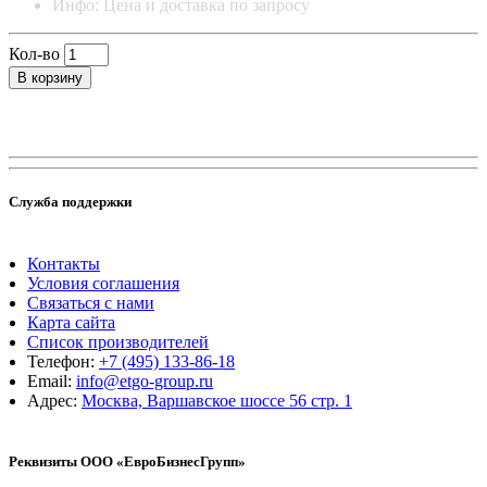
Инфо: Цена и доставка по запросу
Кол-во
В корзину
Служба поддержки
Контакты
Условия соглашения
Связаться с нами
Карта сайта
Список производителей
Телефон:
+7 (495) 133-86-18
Email:
info@etgo-group.ru
Адрес:
Москва, Варшавское шоссе 56 стр. 1
Реквизиты ООО «ЕвроБизнесГрупп»