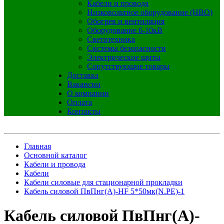
Кабели и провода
Низковольтное оборудование (НВО)
Обогрев и вентиляция
Оборудование 6-10кВ
Светотехника
Системы безопасности
Электрические щиты
Сопутствующие товары
Доставка
Вакансии
О компании
Оплата
Контакты
Главная
Основной каталог
Кабели и провода
Кабели
Кабели силовые для стационарной прокладки
Кабель силовой ПвПнг(А)-HF 5*50мк(N.PE)-1
Кабель силовой ПвПнг(А)-