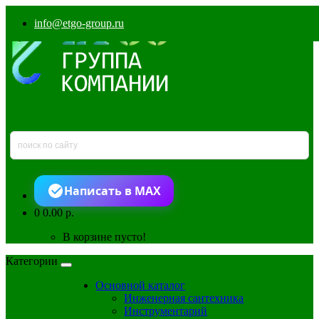
info@etgo-group.ru
Написать в MAX
0
0.00 р.
В корзине пусто!
Категории
Основной каталог
Инженерная сантехника
Инструментарий