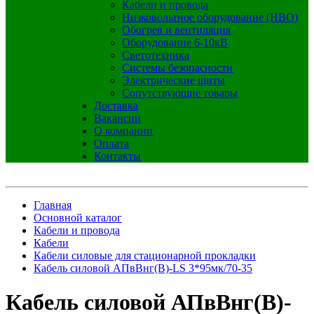
Кабели и провода
Низковольтное оборудование (НВО)
Обогрев и вентиляция
Оборудование 6-10кВ
Светотехника
Системы безопасности
Электрические щиты
Сопутствующие товары
Доставка
Вакансии
О компании
Оплата
Контакты
Главная
Основной каталог
Кабели и провода
Кабели
Кабели силовые для стационарной прокладки
Кабель силовой АПвВнг(B)-LS 3*95мк/70-35
Кабель силовой АПвВнг(B)-