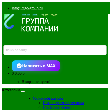
info@etgo-group.ru
Написать в MAX
0
0.00 р.
В корзине пусто!
Категории
Основной каталог
Инженерная сантехника
Инструментарий