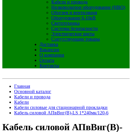
Кабели и провода
Низковольтное оборудование (НВО)
Обогрев и вентиляция
Оборудование 6-10кВ
Светотехника
Системы безопасности
Электрические щиты
Сопутствующие товары
Доставка
Вакансии
О компании
Оплата
Контакты
Главная
Основной каталог
Кабели и провода
Кабели
Кабели силовые для стационарной прокладки
Кабель силовой АПвВнг(B)-LS 1*240мк/120-6
Кабель силовой АПвВнг(B)-