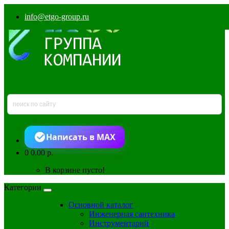
info@etgo-group.ru
Написать в MAX
0
0.00 р.
В корзине пусто!
Категории
Основной каталог
Инженерная сантехника
Инструментарий