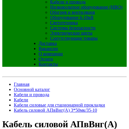
Кабели и провода
Низковольтное оборудование (НВО)
Обогрев и вентиляция
Оборудование 6-10кВ
Светотехника
Системы безопасности
Электрические щиты
Сопутствующие товары
Доставка
Вакансии
О компании
Оплата
Контакты
Главная
Основной каталог
Кабели и провода
Кабели
Кабели силовые для стационарной прокладки
Кабель силовой АПвВнг(А) 3*50мк/35-10
Кабель силовой АПвВнг(А)