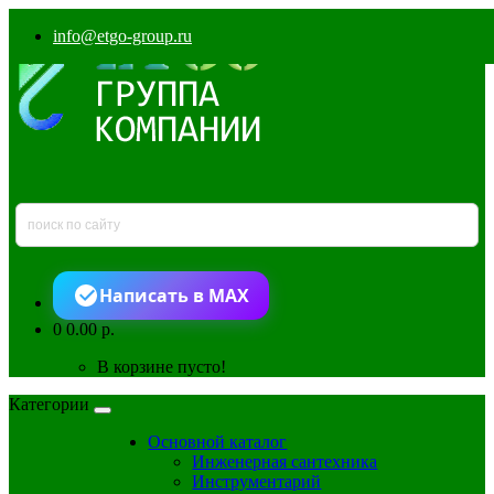
info@etgo-group.ru
Написать в MAX
0
0.00 р.
В корзине пусто!
Категории
Основной каталог
Инженерная сантехника
Инструментарий