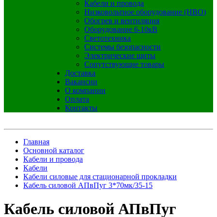
Кабели и провода
Низковольтное оборудование (НВО)
Обогрев и вентиляция
Оборудование 6-10кВ
Светотехника
Системы безопасности
Электрические щиты
Сопутствующие товары
Доставка
Вакансии
О компании
Оплата
Контакты
Главная
Основной каталог
Кабели и провода
Кабели
Кабели силовые для стационарной прокладки
Кабель силовой АПвПуг 3*70мк/35-15
Кабель силовой АПвПуг