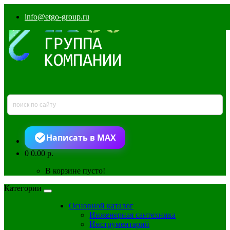
info@etgo-group.ru
Написать в MAX
0
0.00 р.
В корзине пусто!
Категории
Основной каталог
Инженерная сантехника
Инструментарий