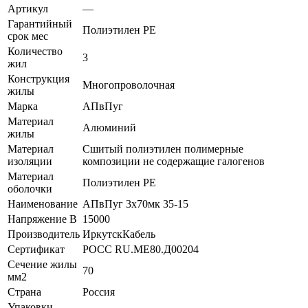
Артикул
—
Гарантийный
Полиэтилен PE
срок мес
Количество
3
жил
Конструкция
Многопроволочная
жилы
Марка
АПвПуг
Материал
Алюминий
жилы
Материал
Сшитый полиэтилен полимерные
изоляции
композиции не содержащие галогенов
Материал
Полиэтилен PE
оболочки
Наименование
АПвПуг 3х70мк 35-15
Напряжение В
15000
Производитель
ИркутскКабель
Сертификат
POCC RU.ME80.Д00204
Сечение жилы
70
мм2
Страна
Россия
Упаковки