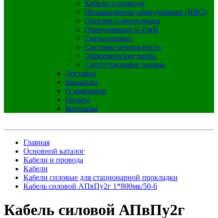
Кабели и провода
Низковольтное оборудование (НВО)
Обогрев и вентиляция
Оборудование 6-10кВ
Светотехника
Системы безопасности
Электрические щиты
Сопутствующие товары
Доставка
Вакансии
О компании
Оплата
Контакты
Главная
Основной каталог
Кабели и провода
Кабели
Кабели силовые для стационарной прокладки
Кабель силовой АПвПу2г 1*800мк/50-6
Кабель силовой АПвПу2г