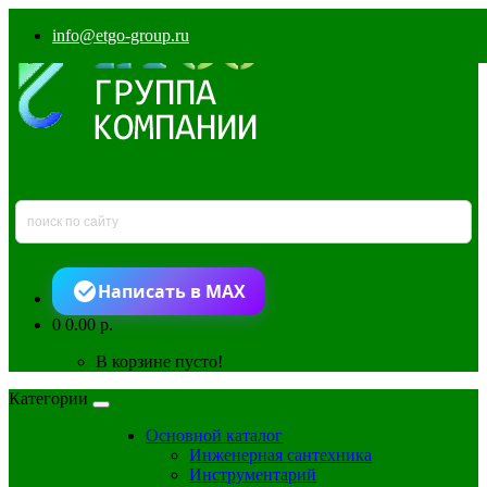
info@etgo-group.ru
Написать в MAX
0
0.00 р.
В корзине пусто!
Категории
Основной каталог
Инженерная сантехника
Инструментарий