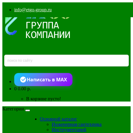
info@etgo-group.ru
Написать в MAX
0
0.00 р.
В корзине пусто!
Категории
Основной каталог
Инженерная сантехника
Инструментарий